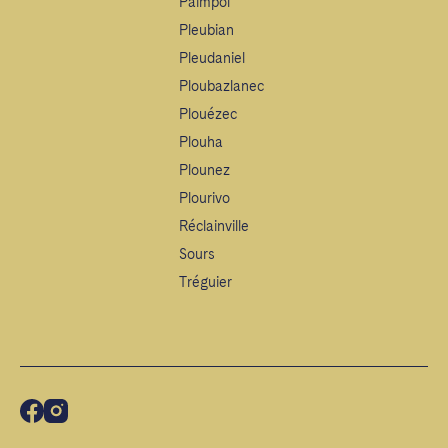
Paimpol
Pleubian
Pleudaniel
Ploubazlanec
Plouézec
Plouha
Plounez
Plourivo
Réclainville
Sours
Tréguier